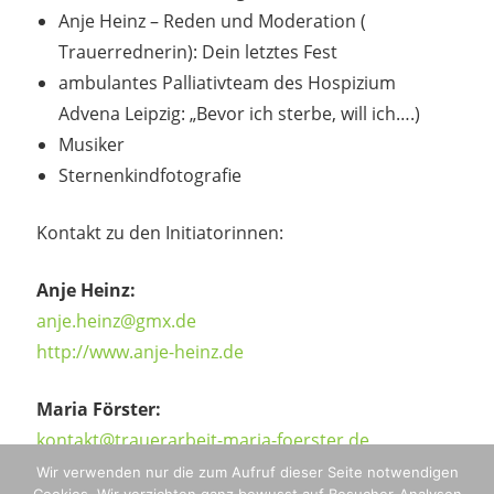
Anje Heinz – Reden und Moderation (
Trauerrednerin): Dein letztes Fest
ambulantes Palliativteam des Hospizium
Advena Leipzig: „Bevor ich sterbe, will ich….)
Musiker
Sternenkindfotografie
Kontakt zu den Initiatorinnen:
Anje Heinz:
anje.heinz@gmx.de
http://www.anje-heinz.de
Maria Förster:
kontakt@trauerarbeit-maria-foerster.de
http://www.trauerarbeit-maria-foerster.de/
Wir verwenden nur die zum Aufruf dieser Seite notwendigen