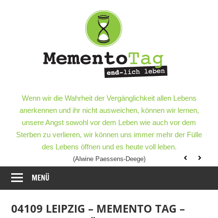
Meme
–
end-
lich
MementoTag
–
Wenn wir die Wahrheit der Vergänglichkeit allen Lebens
leben
end-
anerkennen und ihr nicht ausweichen, können wir lernen,
lich
unsere Angst sowohl vor dem Leben wie auch vor dem
leben
Sterben zu verlieren, wir können uns immer mehr der Fülle
des Lebens öffnen und es heute voll leben.
(Alwine Paessens-Deege)
MENÜ
04109 LEIPZIG – MEMENTO TAG –