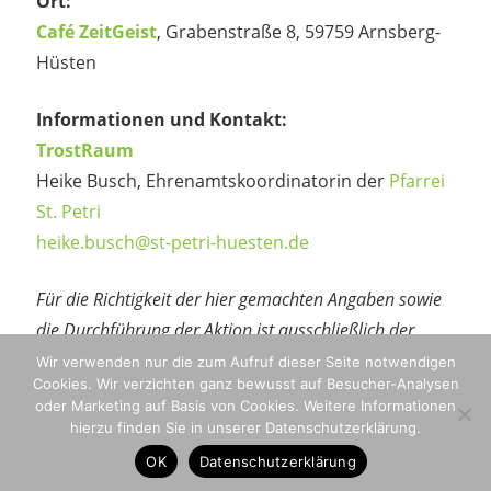
Ort:
Café ZeitGeist
, Grabenstraße 8, 59759 Arnsberg-
Hüsten
Informationen und Kontakt:
TrostRaum
Heike Busch, Ehrenamtskoordinatorin der
Pfarrei
St. Petri
heike.busch@st-petri-huesten.de
Für die Richtigkeit der hier gemachten Angaben sowie
die Durchführung der Aktion ist ausschließlich der
Veranstalter verantwortlich.
Wir verwenden nur die zum Aufruf dieser Seite notwendigen
Cookies. Wir verzichten ganz bewusst auf Besucher-Analysen
oder Marketing auf Basis von Cookies. Weitere Informationen
hierzu finden Sie in unserer Datenschutzerklärung.
OK
Datenschutzerklärung
Datenschutzerklärung
Impressum