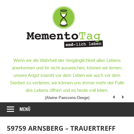
Meme
–
end-
lich
MementoTag
–
Wenn wir die Wahrheit der Vergänglichkeit allen Lebens
leben
end-
anerkennen und ihr nicht ausweichen, können wir lernen,
lich
unsere Angst sowohl vor dem Leben wie auch vor dem
leben
Sterben zu verlieren, wir können uns immer mehr der Fülle
des Lebens öffnen und es heute voll leben.
(Alwine Paessens-Deege)
MENÜ
59759 ARNSBERG – TRAUERTREFF