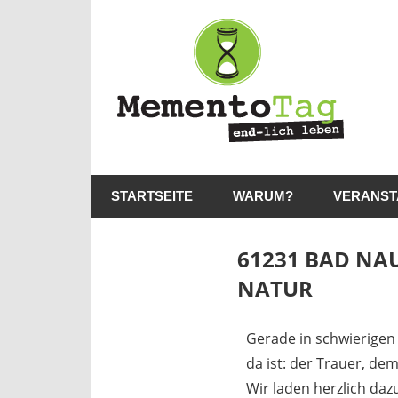
Me
–
en
lic
MementoTag
–
le
STARTSEITE
WARUM?
VERANST
end-
lich
leben
61231 BAD NA
NATUR
7. Juli 2026
madmin
Gerade in schwierigen 
da ist: der Trauer, de
Wir laden herzlich daz