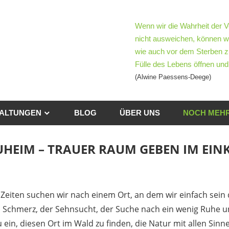
mentoTag
Wenn wir die Wahrheit der V
nicht ausweichen, können w
wie auch vor dem Sterben z
d-
Fülle des Lebens öffnen und 
(Alwine Paessens-Deege)
h
ben
ALTUNGEN
BLOG
ÜBER UNS
NOCH MEHR
UHEIM – TRAUER RAUM GEBEN IM EIN
Zeiten suchen wir nach einem Ort, an dem wir einfach sein 
m Schmerz, der Sehnsucht, der Suche nach ein wenig Ruhe u
u ein, diesen Ort im Wald zu finden, die Natur mit allen S