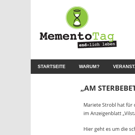
Me
–
en
lic
MementoTag
–
le
STARTSEITE
WARUM?
VERANST
end-
lich
leben
„AM STERBEBE
21. Mai 2025
madmin
Mariete Strobl hat fü
im Anzeigenblatt „Vilst
Hier geht es um die s