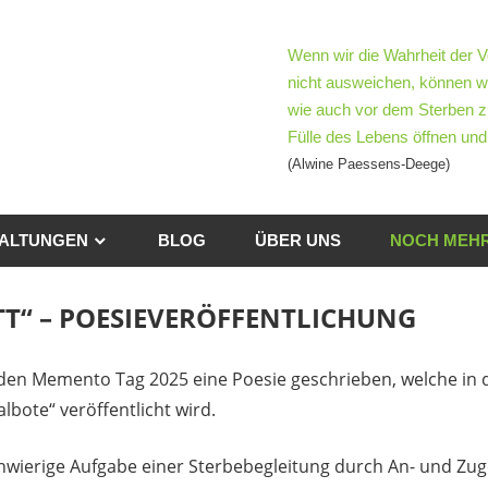
mentoTag
Wenn wir die Wahrheit der V
nicht ausweichen, können w
wie auch vor dem Sterben z
d-
Fülle des Lebens öffnen und 
(Alwine Paessens-Deege)
h
ben
ALTUNGEN
BLOG
ÜBER UNS
NOCH MEHR
TT“ – POESIEVERÖFFENTLICHUNG
r den Memento Tag 2025 eine Poesie geschrieben, welche in
albote“ veröffentlicht wird.
chwierige Aufgabe einer Sterbebegleitung durch An- und Zu