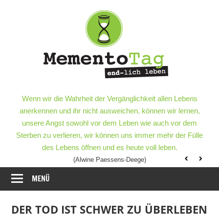
Meme
–
end-
lich
MementoTag
–
Wenn wir die Wahrheit der Vergänglichkeit allen Lebens
leben
end-
anerkennen und ihr nicht ausweichen, können wir lernen,
lich
unsere Angst sowohl vor dem Leben wie auch vor dem
leben
Sterben zu verlieren, wir können uns immer mehr der Fülle
des Lebens öffnen und es heute voll leben.
(Alwine Paessens-Deege)
MENÜ
DER TOD IST SCHWER ZU ÜBERLEBEN