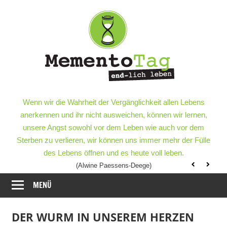
Meme
–
end-
lich
MementoTag
–
Wenn wir die Wahrheit der Vergänglichkeit allen Lebens
leben
end-
anerkennen und ihr nicht ausweichen, können wir lernen,
lich
unsere Angst sowohl vor dem Leben wie auch vor dem
leben
Sterben zu verlieren, wir können uns immer mehr der Fülle
des Lebens öffnen und es heute voll leben.
(Alwine Paessens-Deege)
MENÜ
DER WURM IN UNSEREM HERZEN