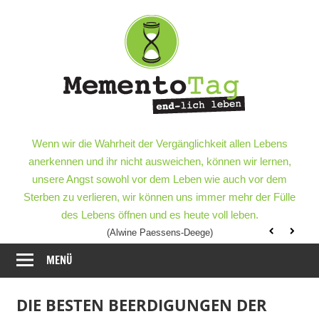
Meme
–
end-
lich
MementoTag
–
Wenn wir die Wahrheit der Vergänglichkeit allen Lebens
leben
end-
anerkennen und ihr nicht ausweichen, können wir lernen,
lich
unsere Angst sowohl vor dem Leben wie auch vor dem
leben
Sterben zu verlieren, wir können uns immer mehr der Fülle
des Lebens öffnen und es heute voll leben.
(Alwine Paessens-Deege)
MENÜ
DIE BESTEN BEERDIGUNGEN DER