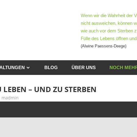
mentoTag
Wenn wir die Wahrheit der V
nicht ausweichen, können w
wie auch vor dem Sterben z
d-
Fülle des Lebens öffnen und 
(Alwine Paessens-Deege)
h
ben
ALTUNGEN
BLOG
ÜBER UNS
NOCH MEHR
ZU LEBEN – UND ZU STERBEN
madmin