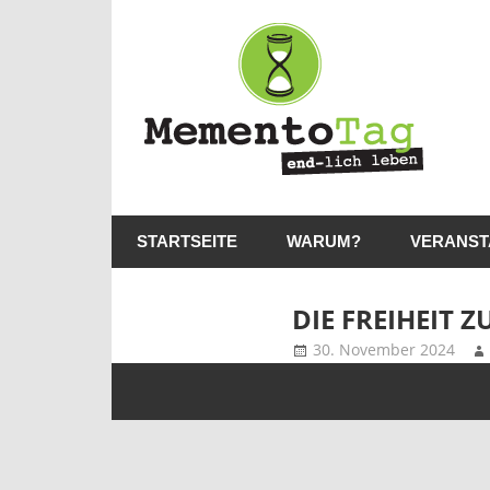
Me
–
en
lic
MementoTag
–
le
STARTSEITE
WARUM?
VERANST
end-
lich
leben
DIE FREIHEIT 
30. November 2024