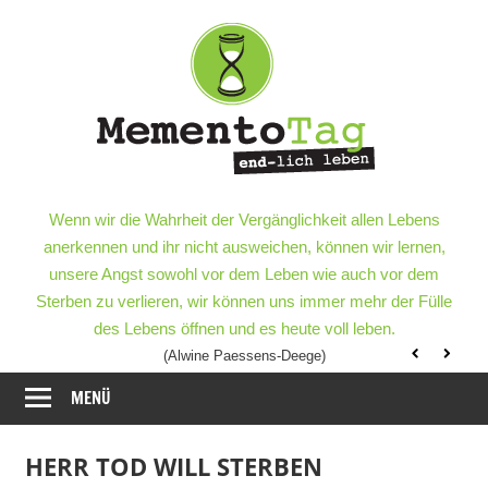
Meme
–
end-
lich
MementoTag
–
Wenn wir die Wahrheit der Vergänglichkeit allen Lebens
leben
end-
anerkennen und ihr nicht ausweichen, können wir lernen,
lich
unsere Angst sowohl vor dem Leben wie auch vor dem
leben
Sterben zu verlieren, wir können uns immer mehr der Fülle
des Lebens öffnen und es heute voll leben.
(Alwine Paessens-Deege)
MENÜ
HERR TOD WILL STERBEN