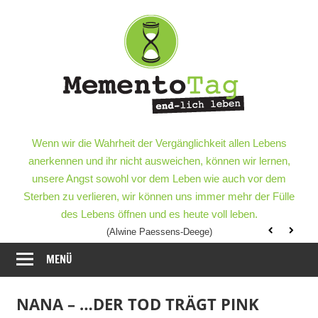
Meme
–
end-
lich
MementoTag
–
Wenn wir die Wahrheit der Vergänglichkeit allen Lebens
leben
end-
anerkennen und ihr nicht ausweichen, können wir lernen,
lich
unsere Angst sowohl vor dem Leben wie auch vor dem
leben
Sterben zu verlieren, wir können uns immer mehr der Fülle
des Lebens öffnen und es heute voll leben.
(Alwine Paessens-Deege)
MENÜ
NANA – …DER TOD TRÄGT PINK