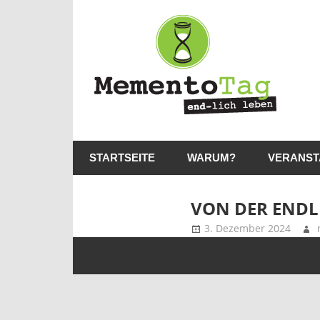
Me
–
en
lic
MementoTag
–
le
STARTSEITE
WARUM?
VERANST
end-
lich
leben
VON DER ENDL
3. Dezember 2024