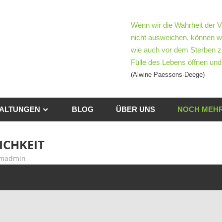
mentoTag
Wenn wir die Wahrheit der V
nicht ausweichen, können w
wie auch vor dem Sterben z
d-
Fülle des Lebens öffnen und 
(Alwine Paessens-Deege)
h
ben
ALTUNGEN
BLOG
ÜBER UNS
NOCH MEHR
ICHKEIT
madmin