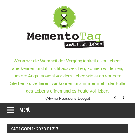
Meme
–
end-
lich
MementoTag
–
Wenn wir die Wahrheit der Vergänglichkeit allen Lebens
leben
end-
anerkennen und ihr nicht ausweichen, können wir lernen,
lich
unsere Angst sowohl vor dem Leben wie auch vor dem
leben
Sterben zu verlieren, wir können uns immer mehr der Fülle
des Lebens öffnen und es heute voll leben.
(Alwine Paessens-Deege)
MENÜ
KATEGORIE:
2023 PLZ 7…