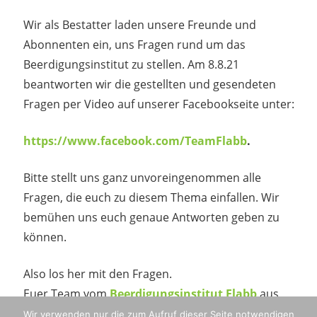
2. August 2021
madmin
Wir als Bestatter laden unsere Freunde und
Abonnenten ein, uns Fragen rund um das
Beerdigungsinstitut zu stellen. Am 8.8.21
beantworten wir die gestellten und gesendeten
Fragen per Video auf unserer Facebookseite unter:
https://www.facebook.com/TeamFlabb
.
Bitte stellt uns ganz unvoreingenommen alle
Fragen, die euch zu diesem Thema einfallen. Wir
bemühen uns euch genaue Antworten geben zu
können.
Also los her mit den Fragen.
Euer Team vom
Beerdigungsinstitut Flabb
aus
Haan
Wir verwenden nur die zum Aufruf dieser Seite notwendigen