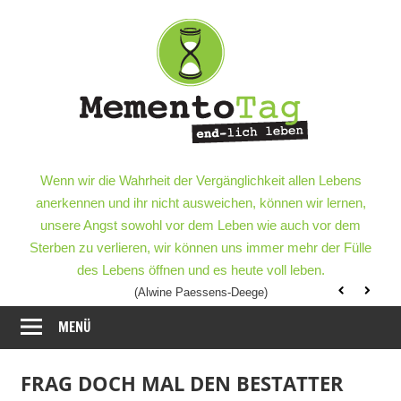
Meme
–
end-
lich
MementoTag
–
Wenn wir die Wahrheit der Vergänglichkeit allen Lebens
leben
end-
anerkennen und ihr nicht ausweichen, können wir lernen,
lich
unsere Angst sowohl vor dem Leben wie auch vor dem
leben
Sterben zu verlieren, wir können uns immer mehr der Fülle
des Lebens öffnen und es heute voll leben.
(Alwine Paessens-Deege)
MENÜ
FRAG DOCH MAL DEN BESTATTER