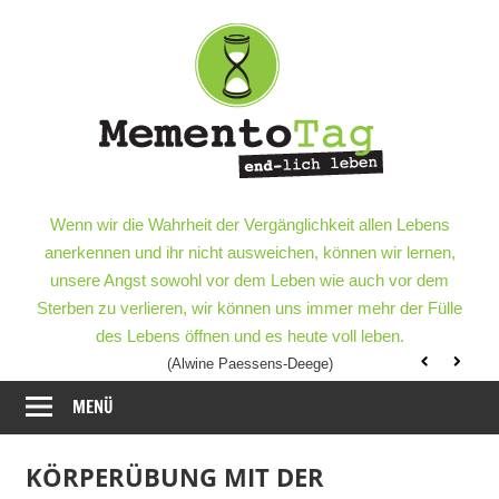
Meme
–
end-
lich
MementoTag
–
Wenn wir die Wahrheit der Vergänglichkeit allen Lebens
leben
end-
anerkennen und ihr nicht ausweichen, können wir lernen,
lich
unsere Angst sowohl vor dem Leben wie auch vor dem
leben
Sterben zu verlieren, wir können uns immer mehr der Fülle
des Lebens öffnen und es heute voll leben.
(Alwine Paessens-Deege)
MENÜ
KÖRPERÜBUNG MIT DER