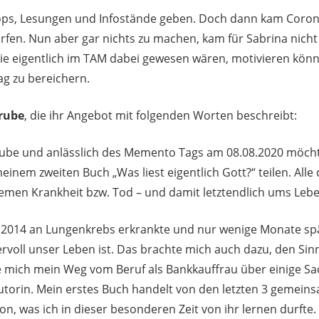
ops, Lesungen und Infostände geben. Doch dann kam Corona
fen. Nun aber gar nichts zu machen, kam für Sabrina nicht 
, die eigentlich im TAM dabei gewesen wären, motivieren k
ag zu bereichern.
rube
, die ihr Angebot mit folgenden Worten beschreibt:
Grube und anlässlich des Memento Tags am 08.08.2020 möcht
inem zweiten Buch „Was liest eigentlich Gott?“ teilen. Alle
emen Krankheit bzw. Tod – und damit letztendlich ums Lebe
014 an Lungenkrebs erkrankte und nur wenige Monate spät
rvoll unser Leben ist. Das brachte mich auch dazu, den Sin
e mich mein Weg vom Beruf als Bankkauffrau über einige Sac
utorin. Mein erstes Buch handelt von den letzten 3 gemei
, was ich in dieser besonderen Zeit von ihr lernen durfte.