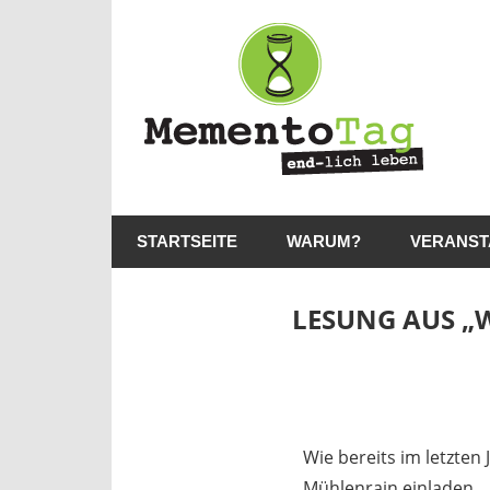
Me
–
en
lic
MementoTag
–
le
STARTSEITE
WARUM?
VERANST
end-
lich
leben
LESUNG AUS „W
13. Juli 2020
madmin
Wie bereits im letzten 
Mühlenrain einladen.