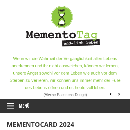
Meme
–
end-
lich
MementoTag
–
Wenn wir die Wahrheit der Vergänglichkeit allen Lebens
leben
end-
anerkennen und ihr nicht ausweichen, können wir lernen,
lich
unsere Angst sowohl vor dem Leben wie auch vor dem
leben
Sterben zu verlieren, wir können uns immer mehr der Fülle
des Lebens öffnen und es heute voll leben.
(Alwine Paessens-Deege)
MENÜ
MEMENTOCARD 2024