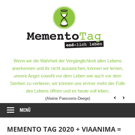
Meme
–
end-
lich
MementoTag
–
Wenn wir die Wahrheit der Vergänglichkeit allen Lebens
leben
end-
anerkennen und ihr nicht ausweichen, können wir lernen,
lich
unsere Angst sowohl vor dem Leben wie auch vor dem
leben
Sterben zu verlieren, wir können uns immer mehr der Fülle
des Lebens öffnen und es heute voll leben.
(Alwine Paessens-Deege)
MENÜ
MEMENTO TAG 2020 + VIAANIMA =