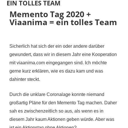
EIN TOLLES TEAM
30. August 2020
madmin
Memento Tag 2020 +
Viaanima = ein tolles Team
Sicherlich hat sich der ein oder andere darüber
gewundert, dass wir in diesem Jahr eine Kooperation
mit viaanima.com eingegangen sind. Ich möchte
gerne kurz erklären, wie es dazu kam und was
dahinter steckt.
Durch die
unklare
Corona
lage konnte n
iemand
großartig Pläne für den Memento Tag machen. Daher
sah es zwischenzeitlich so aus, als wenn es in
diesem Jahr kaum Aktionen geben würde. Aber was
ist ein Aktionstag ohne Aktionen?