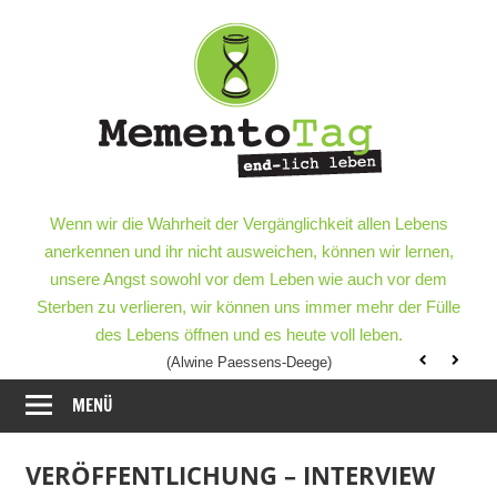
Meme
–
end-
lich
MementoTag
–
Wenn wir die Wahrheit der Vergänglichkeit allen Lebens
leben
end-
anerkennen und ihr nicht ausweichen, können wir lernen,
lich
unsere Angst sowohl vor dem Leben wie auch vor dem
leben
Sterben zu verlieren, wir können uns immer mehr der Fülle
des Lebens öffnen und es heute voll leben.
(Alwine Paessens-Deege)
MENÜ
VERÖFFENTLICHUNG – INTERVIEW