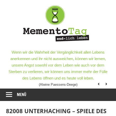
Meme
–
end-
lich
MementoTag
–
Wenn wir die Wahrheit der Vergänglichkeit allen Lebens
leben
end-
anerkennen und ihr nicht ausweichen, können wir lernen,
lich
unsere Angst sowohl vor dem Leben wie auch vor dem
leben
Sterben zu verlieren, wir können uns immer mehr der Fülle
des Lebens öffnen und es heute voll leben.
(Alwine Paessens-Deege)
MENÜ
82008 UNTERHACHING – SPIELE DES