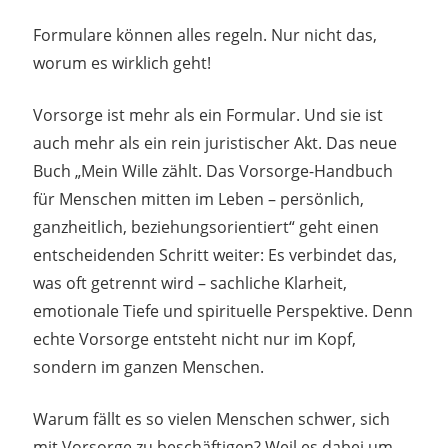
9. Juni 2026
madmin
Formulare können alles regeln. Nur nicht das,
worum es wirklich geht!
Vorsorge ist mehr als ein Formular. Und sie ist
auch mehr als ein rein juristischer Akt. Das neue
Buch „Mein Wille zählt. Das Vorsorge-Handbuch
für Menschen mitten im Leben – persönlich,
ganzheitlich, beziehungsorientiert“ geht einen
entscheidenden Schritt weiter: Es verbindet das,
was oft getrennt wird – sachliche Klarheit,
emotionale Tiefe und spirituelle Perspektive. Denn
echte Vorsorge entsteht nicht nur im Kopf,
sondern im ganzen Menschen.
Warum fällt es so vielen Menschen schwer, sich
mit Vorsorge zu beschäftigen? Weil es dabei um