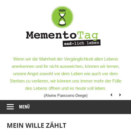
Meme
–
end-
lich
MementoTag
–
Wenn wir die Wahrheit der Vergänglichkeit allen Lebens
leben
end-
anerkennen und ihr nicht ausweichen, können wir lernen,
lich
unsere Angst sowohl vor dem Leben wie auch vor dem
leben
Sterben zu verlieren, wir können uns immer mehr der Fülle
des Lebens öffnen und es heute voll leben.
(Alwine Paessens-Deege)
MENÜ
MEIN WILLE ZÄHLT