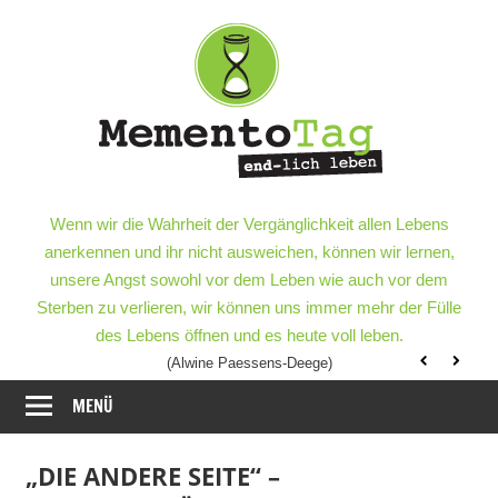
Meme
–
end-
lich
MementoTag
–
Wenn wir die Wahrheit der Vergänglichkeit allen Lebens
leben
end-
anerkennen und ihr nicht ausweichen, können wir lernen,
lich
unsere Angst sowohl vor dem Leben wie auch vor dem
leben
Sterben zu verlieren, wir können uns immer mehr der Fülle
des Lebens öffnen und es heute voll leben.
(Alwine Paessens-Deege)
MENÜ
„DIE ANDERE SEITE“ –