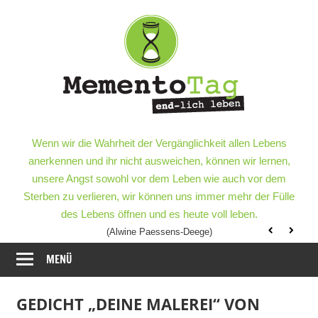
Meme
–
end-
lich
MementoTag
–
Wenn wir die Wahrheit der Vergänglichkeit allen Lebens
leben
end-
anerkennen und ihr nicht ausweichen, können wir lernen,
lich
unsere Angst sowohl vor dem Leben wie auch vor dem
leben
Sterben zu verlieren, wir können uns immer mehr der Fülle
des Lebens öffnen und es heute voll leben.
(Alwine Paessens-Deege)
MENÜ
GEDICHT „DEINE MALEREI“ VON