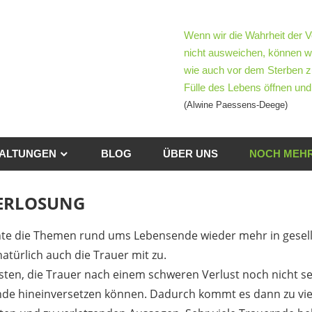
mentoTag
Wenn wir die Wahrheit der V
nicht ausweichen, können w
wie auch vor dem Sterben z
d-
Fülle des Lebens öffnen und 
(Alwine Paessens-Deege)
h
ben
ALTUNGEN
BLOG
ÜBER UNS
NOCH MEHR
ERLOSUNG
e die Themen rund ums Lebensende wieder mehr in gesells
atürlich auch die Trauer mit zu.
isten, die Trauer nach einem schweren Verlust noch nicht s
rnde hineinversetzen können. Dadurch kommt es dann zu vie