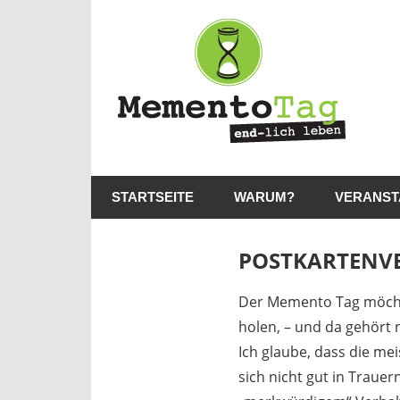
Me
–
en
lic
MementoTag
–
le
STARTSEITE
WARUM?
VERANST
end-
lich
leben
POSTKARTENV
19. August 2022
madmin
Der Memento Tag möcht
holen, – und da gehört n
Ich glaube, dass die me
sich nicht gut in Traue