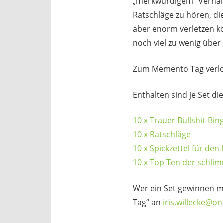
„merkwürdigem“ Verhalt
Ratschläge zu hören, di
aber enorm verletzen kö
noch viel zu wenig über
Zum Memento Tag verlose
Enthalten sind je Set di
10 x Trauer Bullshit-Bin
10 x Ratschläge
10 x Spickzettel für d
1
0 x Top Ten der schli
Wer ein Set gewinnen mö
Tag“ an
iris.willecke@on