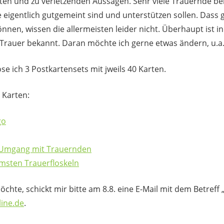
en und zu verletzenden Aussagen. Sehr viele Trauernde 
e eigentlich gutgemeint sind und unterstützen sollen. Dass
nnen, wissen die allermeisten leider nicht. Überhaupt ist in
 Trauer bekannt. Daran möchte ich gerne etwas ändern, u.a.
 ich 3 Postkartensets mit jweils 40 Karten.
e Karten:
go
en Umgang mit Trauernden
mmsten Trauerfloskeln
chte, schickt mir bitte am 8.8. eine E-Mail mit dem Betref
line.de
.