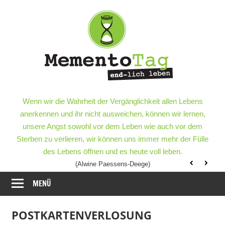
Meme
–
end-
lich
MementoTag
–
Wenn wir die Wahrheit der Vergänglichkeit allen Lebens
leben
end-
anerkennen und ihr nicht ausweichen, können wir lernen,
lich
unsere Angst sowohl vor dem Leben wie auch vor dem
leben
Sterben zu verlieren, wir können uns immer mehr der Fülle
des Lebens öffnen und es heute voll leben.
(Alwine Paessens-Deege)
MENÜ
POSTKARTENVERLOSUNG