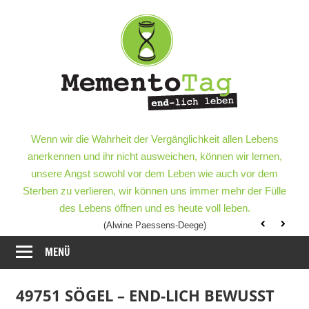
Meme
–
end-
lich
MementoTag
–
Wenn wir die Wahrheit der Vergänglichkeit allen Lebens
leben
end-
anerkennen und ihr nicht ausweichen, können wir lernen,
lich
unsere Angst sowohl vor dem Leben wie auch vor dem
leben
Sterben zu verlieren, wir können uns immer mehr der Fülle
des Lebens öffnen und es heute voll leben.
(Alwine Paessens-Deege)
MENÜ
49751 SÖGEL – END-LICH BEWUSST