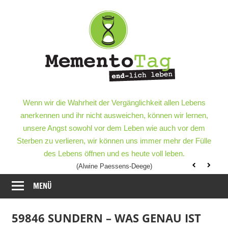
Meme
–
end-
lich
MementoTag
–
Wenn wir die Wahrheit der Vergänglichkeit allen Lebens
leben
end-
anerkennen und ihr nicht ausweichen, können wir lernen,
lich
unsere Angst sowohl vor dem Leben wie auch vor dem
leben
Sterben zu verlieren, wir können uns immer mehr der Fülle
des Lebens öffnen und es heute voll leben.
(Alwine Paessens-Deege)
MENÜ
59846 SUNDERN – WAS GENAU IST